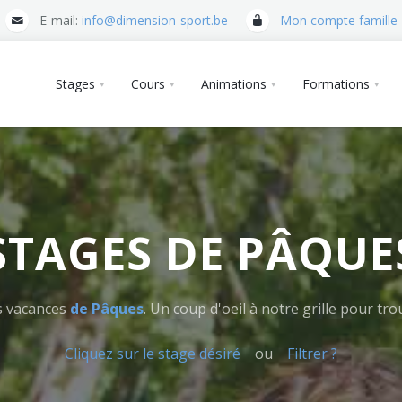
E-mail:
info@dimension-sport.be
Mon compte famille
Stages
Cours
Animations
Formations
STAGES DE PÂQUE
os vacances
de Pâques
. Un coup d'oeil à notre grille pour t
Cliquez sur le stage désiré
ou
Filtrer ?