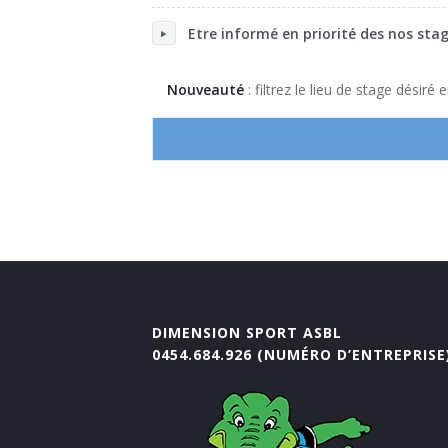
Psychomotricité : souricière et jeux interact
Jeux de démarquages (OMNIKIN® SIX & Fr
Toussaint
Noël & Nouvel An
Etre informé en priorité des nos stag
KIN-BALL® (initiation)
Toussaint
Nouveauté
: filtrez le lieu de stage désiré e
KIN-BALL® (perfectionnement)
Korfbal
Tchouk ball
Préparation Physique (primaire et fondame
Préparation Physique (secondaire)
Préparation physique (vidéos)
DIMENSION SPORT ASBL
0454.684.926 (NUMÉRO D’ENTREPRISE
You.Fo - Cardiogoal - Trangleball