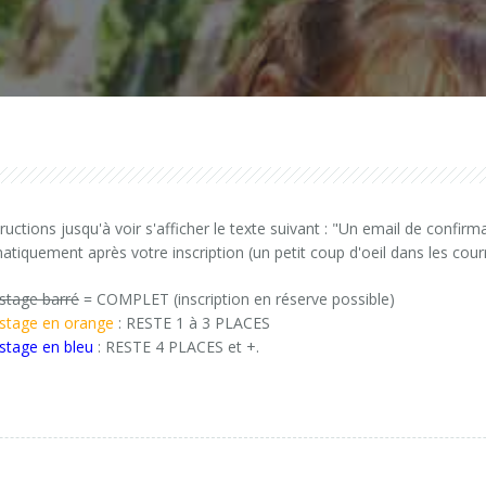
eaux (3h)
laire)
tructions jusqu'à voir s'afficher le texte suivant : "Un email de confirma
quement après votre inscription (un petit coup d'oeil dans les courrie
iques type 1
stage barré
= COMPLET (inscription en réserve possible)
stage en orange
: RESTE 1 à 3 PLACES
stage en bleu
: RESTE 4 PLACES et +.
ucoup d'élèves
(6h)