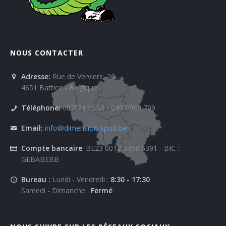
NOUS CONTACTER
Adresse:
Rue de Verviers, 26
4651 Battice - Belgique
Téléphone:
087/74.35.50 - 0497/909.709
Email:
info@dimension-sport.be
Compte bancaire
: BE23 0012 3458 6391 - BIC :
GEBABEBB
Bureau :
Lundi - Vendredi :
8:30 - 17:30
Samedi - Dimanche :
Fermé