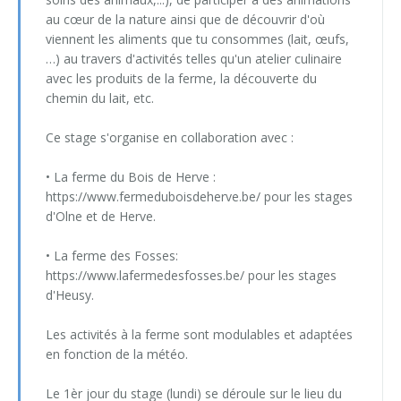
Psychomotricité : souricière et jeux interactifs (6h)
Jeux de démarquages (OMNIKIN® SIX & Frisbee)
au cœur de la nature ainsi que de découvrir d'où
Toussaint
Noël & Nouvel An
viennent les aliments que tu consommes (lait, œufs,
KIN-BALL® (initiation)
…) au travers d'activités telles qu'un atelier culinaire
Toussaint
avec les produits de la ferme, la découverte du
KIN-BALL® (perfectionnement)
chemin du lait, etc.
Korfbal
Ce stage s'organise en collaboration avec :
Tchouk ball
• La ferme du Bois de Herve :
https://www.fermeduboisdeherve.be/ pour les stages
Préparation Physique (primaire et fondamental)
d'Olne et de Herve.
Préparation Physique (secondaire)
• La ferme des Fosses:
https://www.lafermedesfosses.be/ pour les stages
Préparation physique (vidéos)
d'Heusy.
You.Fo - Cardiogoal - Trangleball
Les activités à la ferme sont modulables et adaptées
en fonction de la météo.
Le 1èr jour du stage (lundi) se déroule sur le lieu du