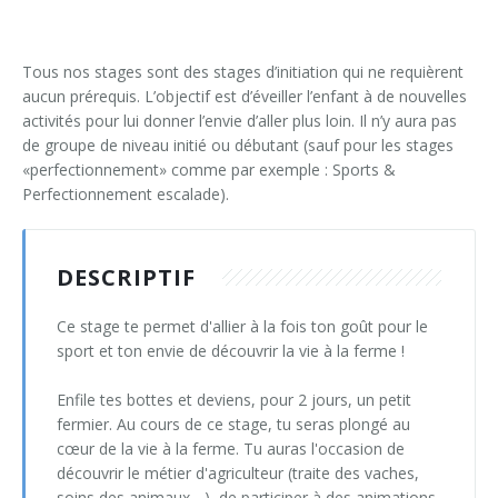
Syllabus coopération & motricité
Compte
Informations
Grille horaire escalade 2025-2026
Projet sur mesure
Philosophie
Location matériel
Syllabus sports nouveaux
Autour du parachute, jeux foulards et cerceaux (3h)
Tous nos stages sont des stages d’initiation qui ne requièrent
Garderie
Différents cours
Services
Matériel signé DS
Château gonflable
aucun prérequis. L’objectif est d’éveiller l’enfant à de nouvelles
Escalade (Approche par le jeu en milieu scolaire)
1 ballon pour 2 ... les bases du KIN-BALL®
activités pour lui donner l’envie d’aller plus loin. Il n’y aura pas
R.O.I.
Informations
Références
Matériel sportif
de groupe de niveau initié ou débutant (sauf pour les stages
Jeux coopératifs
Athlétisme en milieu scolaire (6h)
«perfectionnement» comme par exemple : Sports &
Projet pédagogique
Philosophie : DLTA
Vidéos
Perfectionnement escalade).
Jeux coopératifs 2 - classe building
Bumball
Ligne directrice : DLTA
Tarifs
Presse
Jeux coopératifs adaptés, échange de pratiques type 1
Frisbee
DESCRIPTIF
Photos
Photos
Jeux d'orientation (6h)
Fun in athletics
Ce stage te permet d'allier à la fois ton goût pour le
Photos
Eté
sport et ton envie de découvrir la vie à la ferme !
Jeux sans matériel, sans salle et avec beaucoup d'élèves
Gouret
Sports réalisés
Printemps
ETE
Enfile tes bottes et deviens, pour 2 jours, un petit
Orientation spatiale et jeux cordes (3h)
Indiaca
fermier. Au cours de ce stage, tu seras plongé au
Carnaval
Printemps
cœur de la vie à la ferme. Tu auras l'occasion de
Psychomotricité dans un gymnase d'école (6h)
Jeux de démarquages (Bumball & Korfbal)
découvrir le métier d'agriculteur (traite des vaches,
Noël & Nouvel An
Carnaval
soins des animaux,...), de participer à des animations